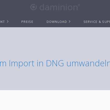
UKT
PREISE
DOWNLOAD
SERVICE & SU
im Import in DNG umwandel