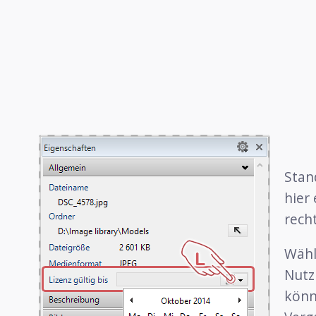
Stan
hier
rech
Wähl
Nutzu
könn