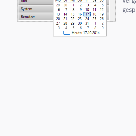
Verg
gesp