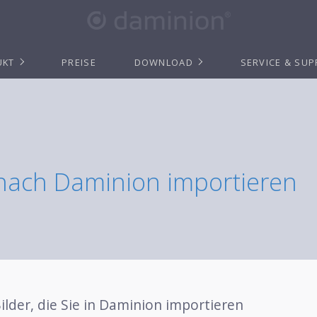
UKT
PREISE
DOWNLOAD
SERVICE & SU
nach Daminion importieren
ilder, die Sie in Daminion importieren